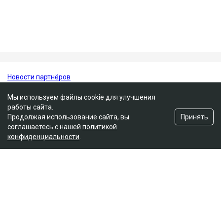
При этом специалисты подчеркивают, что ягоды не
заменяют полноценное лечение, но могут стать
важной частью здорового питания.
ученые
здоровье
врачи
Мы используем файлы cookie для улучшения
работы сайта.
Принять
Продолжая использование сайта, вы
соглашаетесь с нашей
политикой
конфиденциальности
.