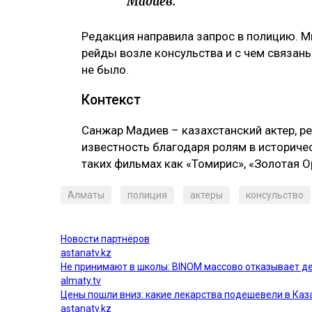
Мадиев.
Редакция направила запрос в полицию. Мы
рейды возле консульства и с чем связаны
не было.
Контекст
Санжар Мадиев – казахстанский актер, р
известность благодаря ролям в историче
таких фильмах как «Томирис», «Золотая О
Алматы
полиция
актеры
консульство