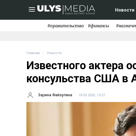
Новости
#правительство
#финансы
#назначе
Главная
Новости
Известного актера о
консульства США в
Зарина Файзулина
18.05.2026, 13:57