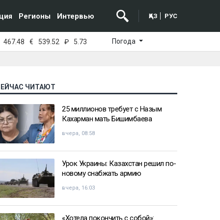
ция
Регионы
Интервью
ҚАЗ
РУС
Погода
467.48
€
539.52
₽
5.73
СЕЙЧАС ЧИТАЮТ
25 миллионов требует с Назым
Кахарман мать Бишимбаева
вчера, 08:58
Урок Украины: Казахстан решил по-
новому снабжать армию
вчера, 16:03
«Хотела покончить с собой»: