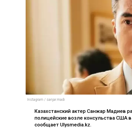
Instagram / sanjar.madi
Казахстанский актер Санжар Мадиев ра
полицейские возле консульства США в
сообщает Ulysmedia.kz.