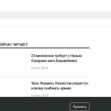
СЕЙЧАС ЧИТАЮТ
25 миллионов требует с Назым
Кахарман мать Бишимбаева
вчера, 08:58
Урок Украины: Казахстан решил по-
новому снабжать армию
вчера, 16:03
Принять
«Хотела покончить с собой»: