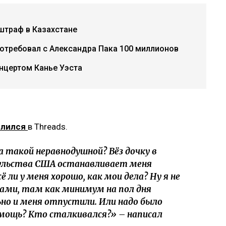
штраф в Казахстане
потребовал с Александра Пака 100 миллионов
нцертом Канье Уэста
елился
в Threads.
а такой неравнодушной? Вёз дочку в
сульства США останавливает меня
ё ли у меня хорошо, как мои дела? Ну я не
ами, там как минимум на пол дня
льно и меня отпустили. Или надо было
мощь? Кто сталкивался?» – написал