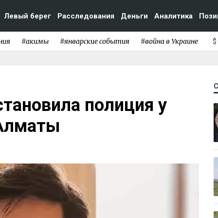
Левый берег
Расследования
Деньги
Аналитика
Пози
ния
#акимы
#январские события
#война в Украине
$
становила полиция у
 Алматы