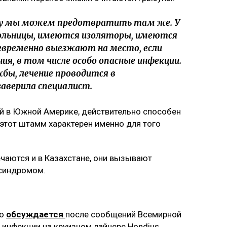
ышку мы можем предотвратить там же. У
ольницы, имеются изоляторы, имеются
евременно выезжают на место, если
ия, в том числе особо опасные инфекции.
жбы, лечение проводится в
заверила специалист.
й в Южной Америке, действительно способен
 этот штамм характерен именно для того
ечаются и в Казахстане, они вызывают
 синдромом.
но
обсуждается
после сообщений Всемирной
инфекции на круизном лайнере Hondius.