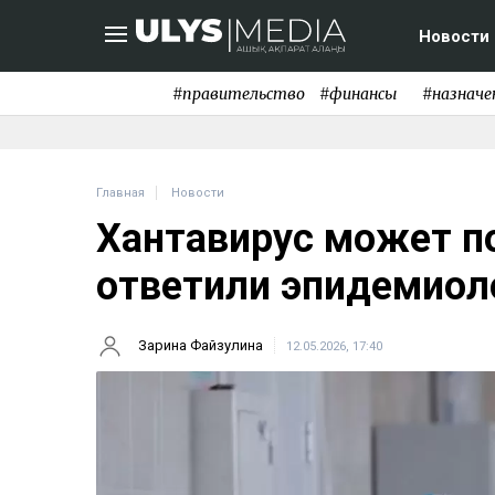
Новости
#правительство
#финансы
#назначе
Главная
Новости
Хантавирус может по
ответили эпидемиол
Зарина Файзулина
12.05.2026, 17:40