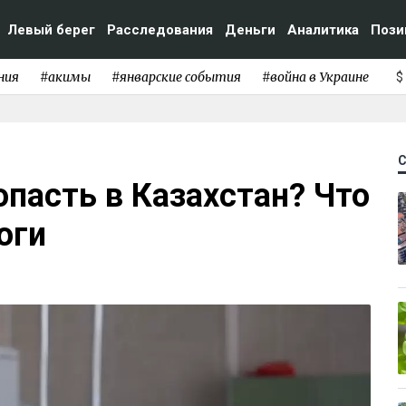
Левый берег
Расследования
Деньги
Аналитика
Пози
ния
#акимы
#январские события
#война в Украине
$
пасть в Казахстан? Что
оги