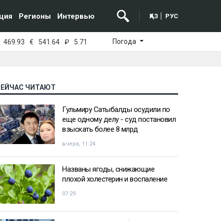
ция
Регионы
Интервью
ҚАЗ
РУС
Погода
469.93
€
541.64
₽
5.71
СЕЙЧАС ЧИТАЮТ
Гульмиру Сатыбалды осудили по
еще одному делу - суд постановил
взыскать более 8 млрд
вчера, 11:24
Названы ягоды, снижающие
плохой холестерин и воспаление
07:29