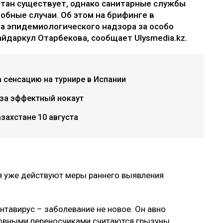
стан существует, однако санитарные службы
обные случаи. Об этом на брифинге в
 эпидемиологического надзора за особо
даркул Отарбекова, сообщает Ulysmedia.kz.
 сенсацию на турнире в Испании
 за эффектный нокаут
захстане 10 августа
ля уже действуют меры раннего выявления
нтавирус – заболевание не новое. Он авно
новными переносчиками считаются грызуны.