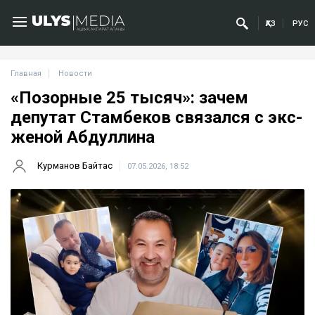
ҚАЗ
РУС
Главная
Новости
«Позорные 25 тысяч»: зачем
депутат Стамбеков связался с экс-
женой Абдуллина
Курманов Байтас
07.05.2026, 18:52