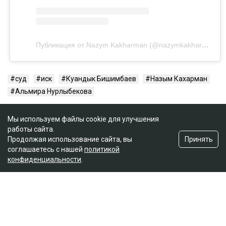
Публикация от Nazym Kakharman (@nazymkakharman)
суд
иск
Куандык Бишимбаев
Назым Кахарман
Альмира Нурлыбекова
Мы используем файлы cookie для улучшения
работы сайта.
Принять
Продолжая использование сайта, вы
соглашаетесь с нашей
политикой
конфиденциальности
.