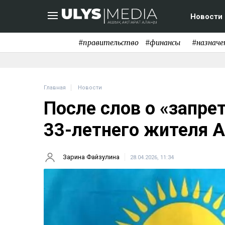
Новости
#правительство
#финансы
#назначе
Главная
Новости
После слов о «запр
33-летнего жителя 
Зарина Файзулина
28.04.2026, 11:34