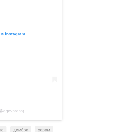
в Instagram
@egovpress)
ло
домбра
харам