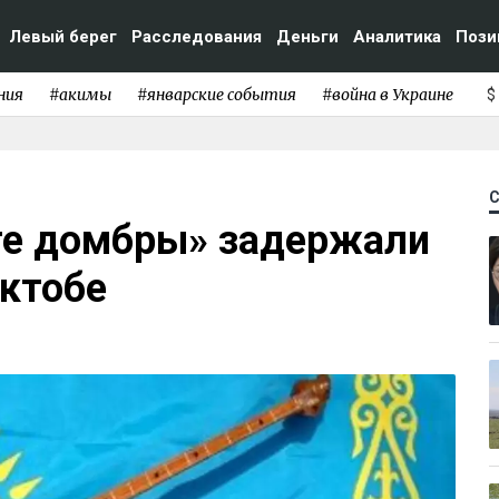
Левый берег
Расследования
Деньги
Аналитика
Пози
ния
#акимы
#январские события
#война в Украине
$
ете домбры» задержали
Актобе