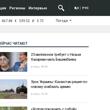
ция
Регионы
Интервью
ҚАЗ
РУС
Погода
467.48
€
539.52
₽
5.73
СЕЙЧАС ЧИТАЮТ
25 миллионов требует с Назым
Кахарман мать Бишимбаева
вчера, 08:58
Урок Украины: Казахстан решил по-
новому снабжать армию
вчера, 16:03
«Хотела покончить с собой»: