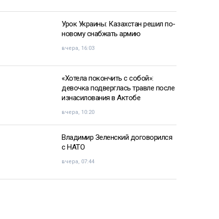
Урок Украины: Казахстан решил по-
новому снабжать армию
вчера, 16:03
«Хотела покончить с собой»:
девочка подверглась травле после
изнасилования в Актобе
вчера, 10:20
Владимир Зеленский договорился
с НАТО
вчера, 07:44