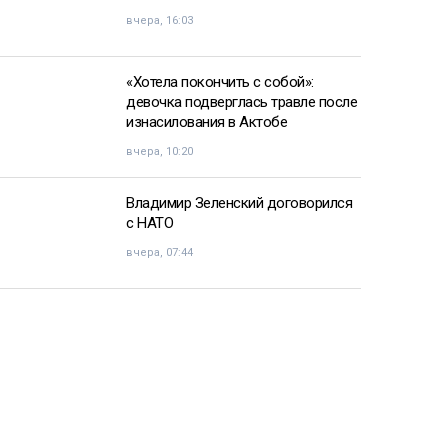
вчера, 16:03
«Хотела покончить с собой»:
девочка подверглась травле после
изнасилования в Актобе
вчера, 10:20
Владимир Зеленский договорился
с НАТО
вчера, 07:44