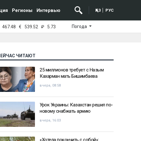
ция
Регионы
Интервью
ҚАЗ
РУС
Погода
467.48
€
539.52
₽
5.73
СЕЙЧАС ЧИТАЮТ
25 миллионов требует с Назым
Кахарман мать Бишимбаева
вчера, 08:58
Урок Украины: Казахстан решил по-
новому снабжать армию
вчера, 16:03
«Хотела покончить с собой»: