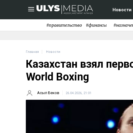
Новости
#правительство
#финансы
#назначе
Главная
Новости
Казахстан взял перв
World Boxing
Асыл Беков
26.04.2026, 21:01