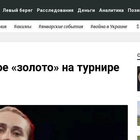
Левый берег
Расследования
Деньги
Аналитика
Пози
ния
#акимы
#январские события
#война в Украине
$
ое «золото» на турнире