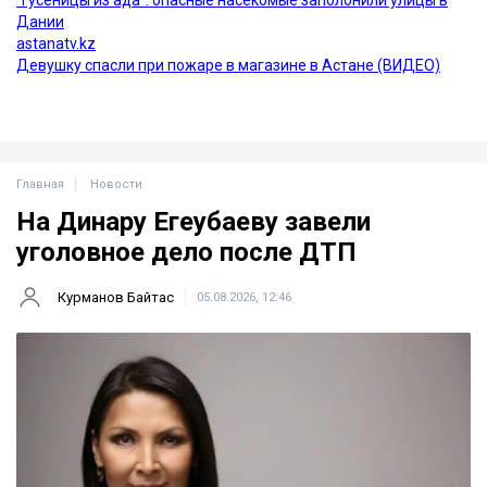
Главная
Новости
На Динару Егеубаеву завели