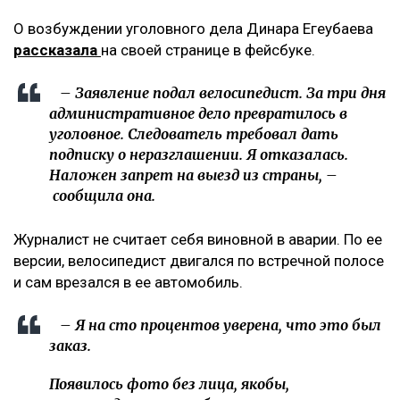
ЧИТАЙТЕ ТАКЖЕ
Партии встретились на теледебатах, автогаз пропал,
США тянутся к Казахстану – обзор
На АЗС Алматы пропал автогаз: что сказали в
Минэнерго
Названы самые криминальные регионы Казахстана
«Это был заказ»
О возбуждении уголовного дела Динара Егеубаева
рассказала
на своей странице в фейсбуке.
– Заявление подал велосипедист. За три дня
административное дело превратилось в
уголовное. Следователь требовал дать
подписку о неразглашении. Я отказалась.
Наложен запрет на выезд из страны, –