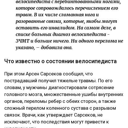
сообщила она.
Журналист не считает себя виновной в аварии. По ее
версии, велосипедист двигался по встречной полосе
и сам врезался в ее автомобиль.
– Я на сто процентов уверена, что это был
заказ.
Появилось фото без лица, якобы,
велосипедиста с перебинтованными ногами,
которое сопровождалось перечислением его
травм. В их числе сломанная нога и
разорванные связки, которые, якобы могут
оставить его инвалидом. На самом деле, в
списке больных диагноз велосипедиста -
ЗЧМТ и больше ничего. Ни одного перелома не
указано, – добавила она.
Что известно о состоянии велосипедиста