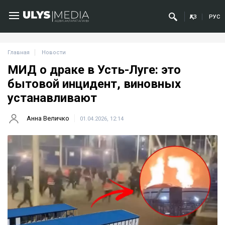
ҚАЗ
РУС
Главная
Новости
МИД о драке в Усть-Луге: это
бытовой инцидент, виновных
устанавливают
Анна Величко
01.04.2026, 12:14