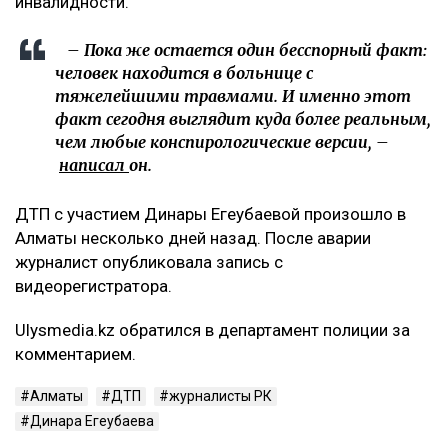
При этом Арсен Сарсеков сообщил, что
пострадавший получил тяжелые травмы. По его
словам, у мужчины диагностировали сотрясение
головного мозга, множественные ушибы внутренних
органов, переломы ребер с обеих сторон, а также
сложный перелом коленного сустава с разрывом
связок. Врачи, как утверждает Сарсеков, не
исключают, что последствия могут привести к
инвалидности.
– Пока же остается один бесспорный факт:
человек находится в больнице с
тяжелейшими травмами. И именно этот
факт сегодня выглядит куда более реальным,
чем любые конспирологические версии, –
написал
он.
ДТП с участием Динары Егеубаевой произошло в