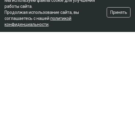
Мы используем файлы cookie для улучшения
работы сайта.
Принять
Продолжая использование сайта, вы
соглашаетесь с нашей
политикой
конфиденциальности
.
Главная
Новости
Названы ягоды, снижающие
плохой холестерин и воспаление
Асыл Беков
09.08.2026, 07:29
botanichka
Ученые пришли к выводу, что темный виноград и
черника способны положительно влиять на
здоровье сердечно-сосудистой системы, передает
Ulysmedia.kz.