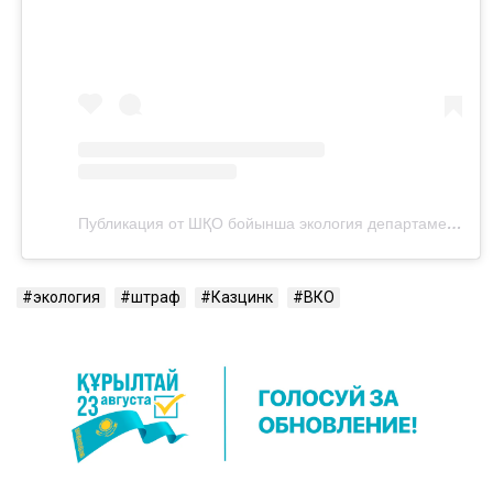
Публикация от ШҚО бойынша экология департаменті (@shqoecodep)
экология
штраф
Казцинк
ВКО