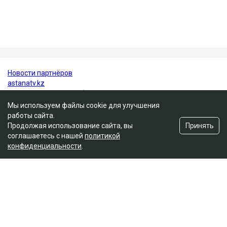
При этом специалисты подчеркивают, что ягоды не
заменяют полноценное лечение, но могут стать
важной частью здорового питания.
ученые
здоровье
врачи
Мы используем файлы cookie для улучшения
работы сайта.
Принять
Продолжая использование сайта, вы
соглашаетесь с нашей
политикой
конфиденциальности
.