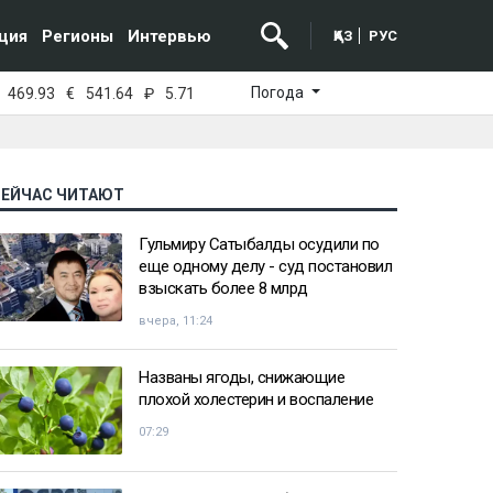
ция
Регионы
Интервью
ҚАЗ
РУС
Погода
469.93
€
541.64
₽
5.71
СЕЙЧАС ЧИТАЮТ
Гульмиру Сатыбалды осудили по
еще одному делу - суд постановил
взыскать более 8 млрд
вчера, 11:24
Названы ягоды, снижающие
плохой холестерин и воспаление
07:29