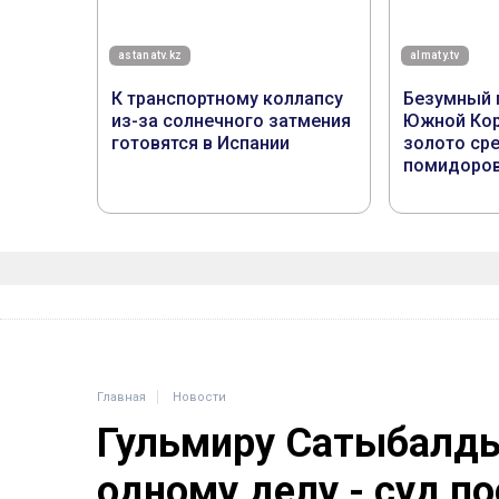
Главная
Новости
Гульмиру Сатыбалды
одному делу - суд п