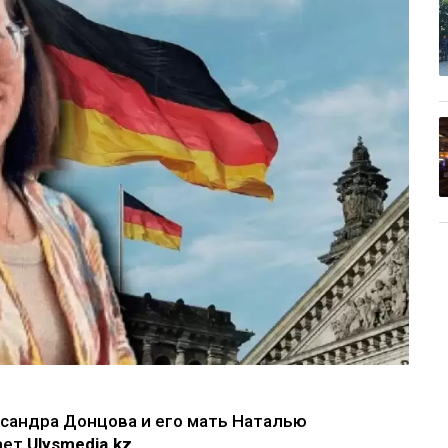
ксандра Донцова и его мать Наталью
ает
Ulysmedia.kz
.