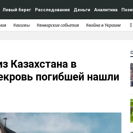
Левый берег
Расследования
Деньги
Аналитика
Пози
ния
#акимы
#январские события
#война в Украине
$
из Казахстана в
векровь погибшей нашли