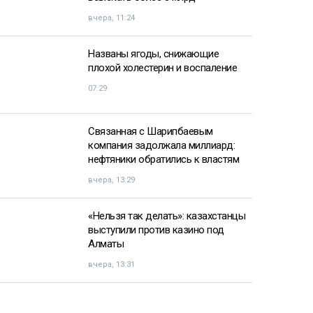
вчера, 11:24
Названы ягоды, снижающие
плохой холестерин и воспаление
07:29
Связанная с Шарипбаевым
компания задолжала миллиард:
нефтяники обратились к властям
вчера, 13:29
«Нельзя так делать»: казахстанцы
выступили против казино под
Алматы
вчера, 13:31