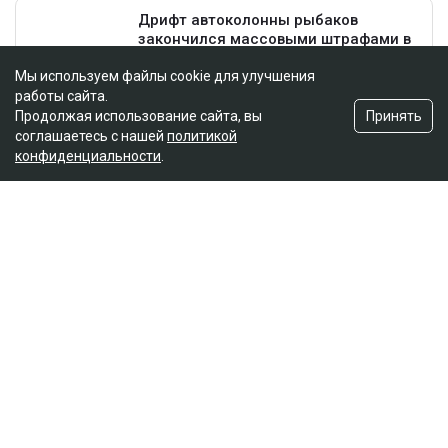
Мы используем файлы cookie для улучшения
работы сайта.
Принять
Продолжая использование сайта, вы
соглашаетесь с нашей
политикой
конфиденциальности
.
Главная
Новости
25 миллионов требует с Назым
Кахарман мать Бишимбаева
Зарина Файзулина
06.08.2026, 08:58
Коллаж Ulysmedia.kz
Назым Кахарман сообщила, что мать ее бывшего
мужа Куандыка Бишимбаева подала против нее иск