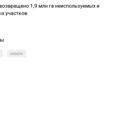
 возвращено 1,9 млн га неиспользуемых и
х участков.
ды.
земля