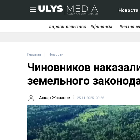
Новости
#правительство
#финансы
#назначе
Главная
Новости
Чиновников наказали
земельного законода
Аскар Жакыпов
25.11.2025, 09:56