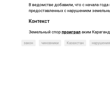
В ведомстве добавили, что с начала года
предоставленных с нарушением земельны
Контекст
Земельный спор
проиграл
аким Караган
закон
чиновники
Казахстан
нарушения