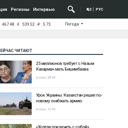
ция
Регионы
Интервью
ҚАЗ
РУС
Погода
467.48
€
539.52
₽
5.73
СЕЙЧАС ЧИТАЮТ
25 миллионов требует с Назым
Кахарман мать Бишимбаева
вчера, 08:58
Урок Украины: Казахстан решил по-
новому снабжать армию
вчера, 16:03
«Хотела покончить с собой»: