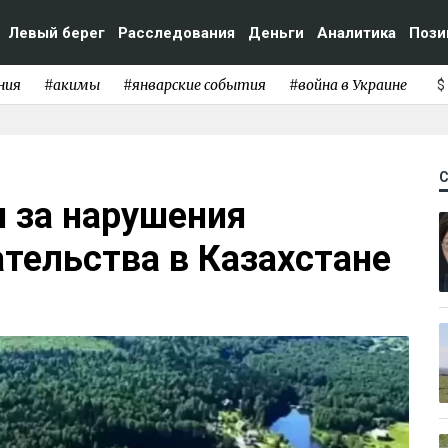
Левый берег
Расследования
Деньги
Аналитика
Пози
ния
#акимы
#январские события
#война в Украине
$
 за нарушения
тельства в Казахстане