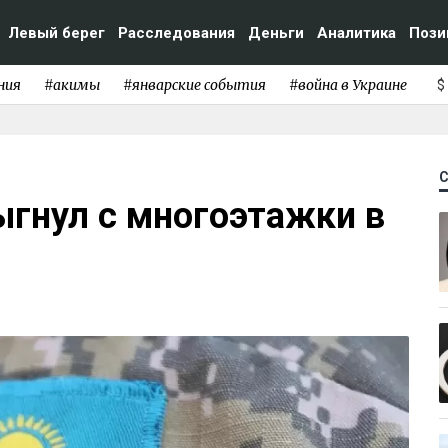
Левый берег
Расследования
Деньги
Аналитика
Пози
ния
#акимы
#январские события
#война в Украине
$
ыгнул с многоэтажки в