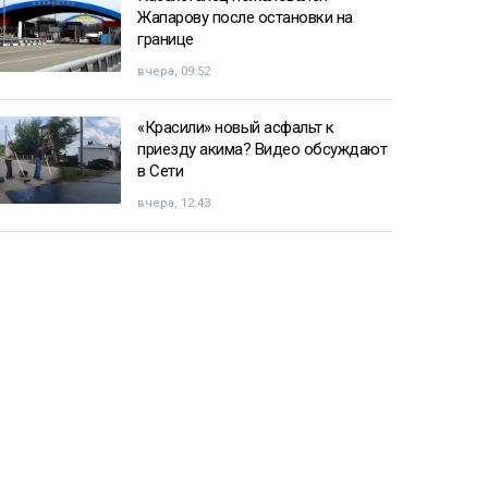
Жапарову после остановки на
границе
вчера, 09:52
«Красили» новый асфальт к
приезду акима? Видео обсуждают
в Сети
вчера, 12:43