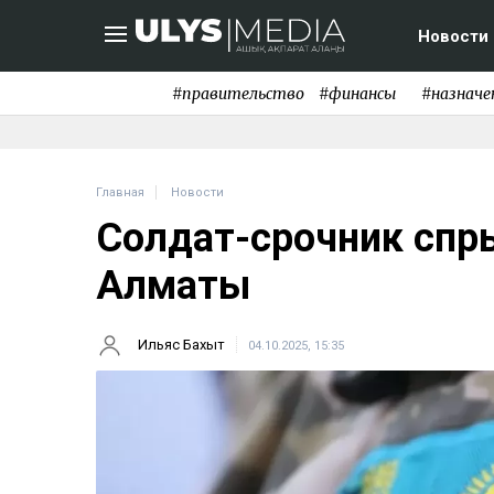
Новости
#правительство
#финансы
#назначе
Главная
Новости
Солдат-срочник спр
Алматы
Ильяс Бахыт
04.10.2025, 15:35