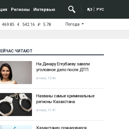
ция
Регионы
Интервью
ҚАЗ
РУС
Погода
469.85
€
542.16
₽
5.78
СЕЙЧАС ЧИТАЮТ
На Динару Егеубаеву завели
уголовное дело после ДТП
вчера, 12:46
Названы самые криминальные
регионы Казахстана
вчера, 11:41
Казахстанец пожаловался