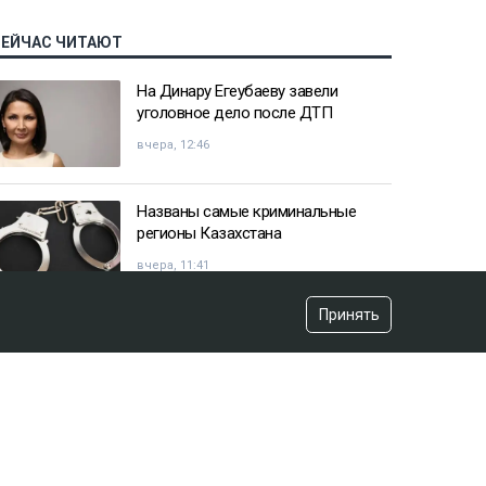
СЕЙЧАС ЧИТАЮТ
На Динару Егеубаеву завели
уголовное дело после ДТП
вчера, 12:46
Названы самые криминальные
регионы Казахстана
вчера, 11:41
Принять
Казахстанец пожаловался
Жапарову после остановки на
границе
вчера, 09:52
«Красили» новый асфальт к
приезду акима? Видео обсуждают