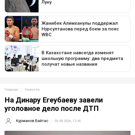
Главная
Новости
На Динару Егеубаеву завели
уголовное дело после ДТП
Курманов Байтас
05.08.2026, 12:46