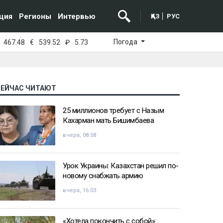
ция
Регионы
Интервью
ҚАЗ
РУС
Погода
467.48
€
539.52
₽
5.73
СЕЙЧАС ЧИТАЮТ
25 миллионов требует с Назым
Кахарман мать Бишимбаева
вчера, 08:58
Урок Украины: Казахстан решил по-
новому снабжать армию
вчера, 16:03
«Хотела покончить с собой»: