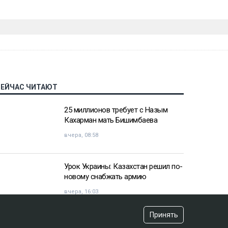
СЕЙЧАС ЧИТАЮТ
25 миллионов требует с Назым
Кахарман мать Бишимбаева
вчера, 08:58
Урок Украины: Казахстан решил по-
новому снабжать армию
вчера, 16:03
Принять
«Хотела покончить с собой»: