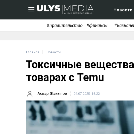
Новости
#правительство
#финансы
#назначе
Главная
Новости
Токсичные вещества
товарах с Temu
Аскар Жакыпов
04.07.2025, 16:22