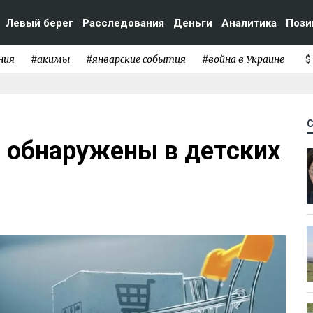
Левый берег
Расследования
Деньги
Аналитика
Пози
ния
#акимы
#январские события
#война в Украине
$
 обнаружены в детских