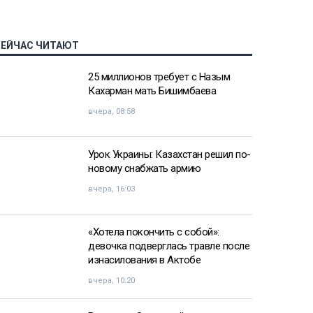
СЕЙЧАС ЧИТАЮТ
25 миллионов требует с Назым
Кахарман мать Бишимбаева
вчера, 08:58
Урок Украины: Казахстан решил по-
новому снабжать армию
вчера, 16:03
«Хотела покончить с собой»:
девочка подверглась травле после
изнасилования в Актобе
вчера, 10:20