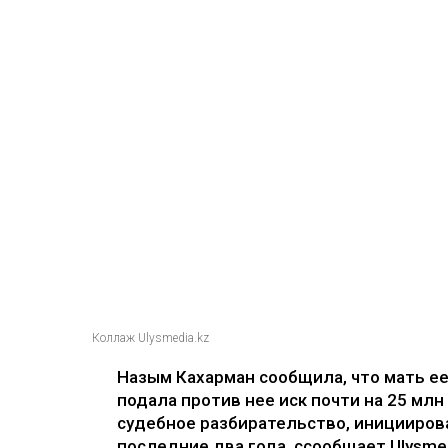
Коллаж Ulysmedia.kz
Назым Кахарман сообщила, что мать е
подала против нее иск почти на 25 млн
судебное разбирательство, иницииров
последние два года, ссообщает Ulysmed