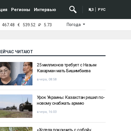
ция
Регионы
Интервью
ҚАЗ
РУС
Погода
467.48
€
539.52
₽
5.73
СЕЙЧАС ЧИТАЮТ
25 миллионов требует с Назым
Кахарман мать Бишимбаева
вчера, 08:58
Урок Украины: Казахстан решил по-
новому снабжать армию
вчера, 16:03
«Хотела покончить с собой»: