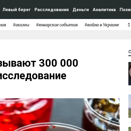
Левый берег
Расследования
Деньги
Аналитика
Пози
ния
#акимы
#январские события
#война в Украине
$
зывают 300 000
исследование