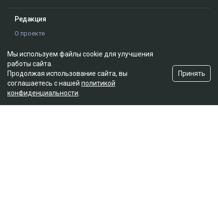
Редакция
О проекте
Правила сайта
Мы используем файлы cookie для улучшения
Реклама на сайте
работы сайта.
Контакты
Принять
Продолжая использование сайта, вы
Редакционная политика
соглашаетесь с нашей
политикой
конфиденциальности
.
Мы в социальных сетях
Подписаться на Google News
© 2026. ТОО "Ulys Media Group". Все права защищены.