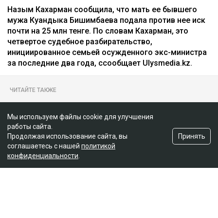
Назым Кахарман сообщила, что мать ее бывшего
мужа Куандыка Бишимбаева подала против нее иск
почти на 25 млн тенге. По словам Кахарман, это
четвертое судебное разбирательство,
инициированное семьей осужденного экс-министра
за последние два года, ссообщает Ulysmedia.kz.
ЧИТАЙТЕ ТАКЖЕ
Показания против Бажкеновой: что вскрылось на
очередном заседании суда
Мы используем файлы cookie для улучшения
работы сайта.
На бездомных и психически больных людей массово
Принять
Продолжая использование сайта, вы
оформляли кредиты в Казахстане
соглашаетесь с нашей
политикой
В колонии ВКО новичка заставляли платить за
конфиденциальности
.
«спокойную жизнь»
Иск спустя годы