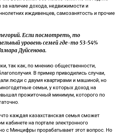
 за наличие дохода, недвижимости и
еннолетних иждивенцев, самозанятость и прочие
егорий. Если посмотреть, то
ельный уровень семей где-то 53-54%
Тамара Дуйсенова.
ики, так как, по мнению общественности,
лагополучия. В пример приводились случаи,
али люди с двумя квартирами и машиной, но
 многодетные семьи, у которых доход на
евышал прожиточный минимум, которого по
таточно.
 что каждая казахстанская семья сможет
ом кабинете на портале электронного
но с Минцифры прорабатывает этот вопрос. Но