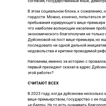
согласия, государственный язык, демогр
В этом социальном блоке, к сожалению, 
гордости. Можно, конечно, попытаться 
пребывания курирующего вице-премьера н
что наиболее волнующие население проб
экономического благополучия не только
Дуйсеновой на пост вице-премьера, но еще
последовало ни одной дельной инициати
недовольства и критики проводимой реф
Напомним, именно за историю с провалом
первый президент сказал в адрес Дуйсен
этой работе»?
СЧИТАЮТ ВСЕХ
В 2023 году, когда дуйсенова несколько
вице-премьерством, государство с ее по
«е-баллу». Ну то есть оценивать благопо