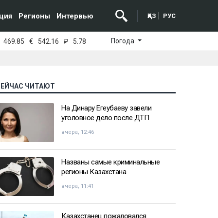
ция
Регионы
Интервью
ҚАЗ
РУС
Погода
469.85
€
542.16
₽
5.78
СЕЙЧАС ЧИТАЮТ
На Динару Егеубаеву завели
уголовное дело после ДТП
вчера, 12:46
Названы самые криминальные
регионы Казахстана
вчера, 11:41
Казахстанец пожаловался