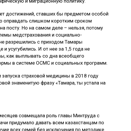
афическую и миграционную политику.
нет достижений, ставших бы предметом особой
это оправдать слишком коротким сроком
а посту. Но на самом деле – нельзя, потому
лемы медстрахования и социально-
 не разрешились с приходом Тамары
 и усугубились. И от нее за 1,5 года не
вы, как выплывать со дна всеобщего
ормы в системе ОСМС и социальных программ.
 запуска страховой медицины в 2018 году
овой знаменитую фразу «Тамара, ты устала на
 месяцев совмещала роль главы Минтруда с
дачи придумало давать всем казахстанцам по
лучие всех семей без исключения по методике