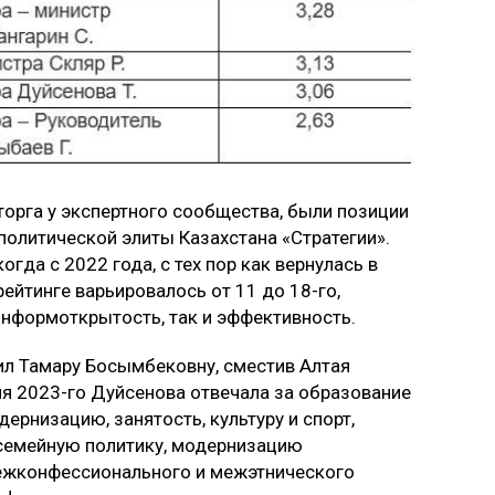
орга у экспертного сообщества, были позиции
политической элиты Казахстана «Стратегии».
гда с 2022 года, с тех пор как вернулась в
рейтинге варьировалось от 11 до 18-го,
информоткрытость, так и эффективность.
ил Тамару Босымбековну, сместив Алтая
юня 2023-го Дуйсенова отвечала за образование
ернизацию, занятость, культуру и спорт,
семейную политику, модернизацию
ежконфессионального и межэтнического