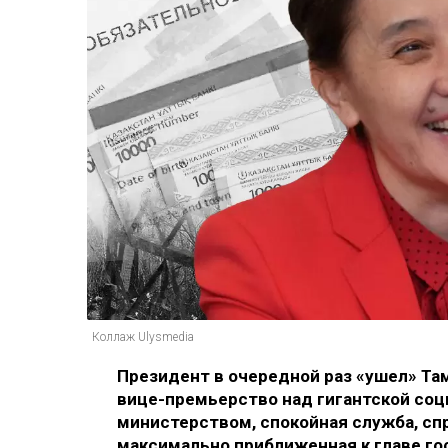
Коллаж Ulysmedia
Президент в очередной раз «ушел» Та
вице-премьерство над гигантской со
министерством, спокойная служба, спр
максимально приближенная к главе го