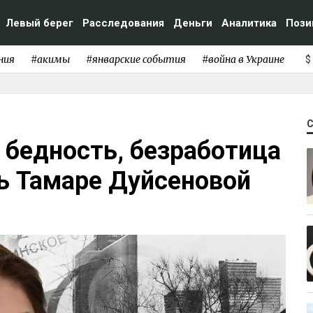
Левый берег
Расследования
Деньги
Аналитика
Пози
ния
#акимы
#январские события
#война в Украине
$
 бедность, безработица
ь Тамаре Дуйсеновой