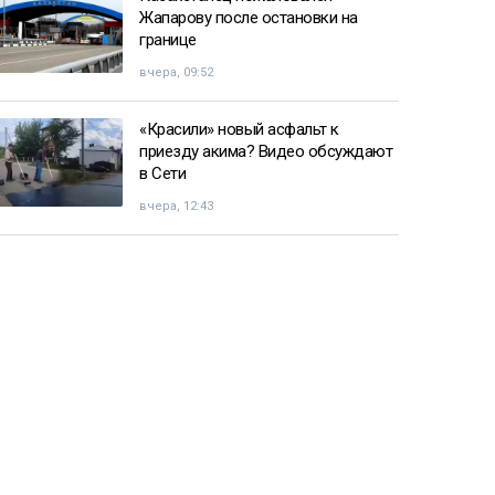
Жапарову после остановки на
границе
вчера, 09:52
«Красили» новый асфальт к
приезду акима? Видео обсуждают
в Сети
вчера, 12:43