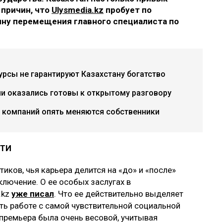
 причин, что
Ulysmedia.k
z
пробует по
ину перемещения главного специалиста по
урсы не гарантируют Казахстану богатство
ии оказались готовы к открытому разговору
х компаний опять меняются собственники
СТИ
иков, чья карьера делится на «до» и «после»
ключение. О ее особых заслугах в
.kz
уже писал
. Что ее действительно выделяет
ть работе с самой чувствительной социальной
премьера была очень весовой, учитывая